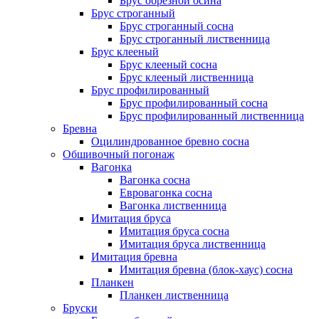
Брус обрезной осина
Брус строганный
Брус строганный сосна
Брус строганный лиственница
Брус клееный
Брус клееный сосна
Брус клееный лиственница
Брус профилированный
Брус профилированный сосна
Брус профилированный лиственница
Бревна
Оцилиндрованное бревно сосна
Обшивочный погонаж
Вагонка
Вагонка сосна
Евровагонка сосна
Вагонка лиственница
Имитация бруса
Имитация бруса сосна
Имитация бруса лиственница
Имитация бревна
Имитация бревна (блок-хаус) сосна
Планкен
Планкен лиственница
Бруски