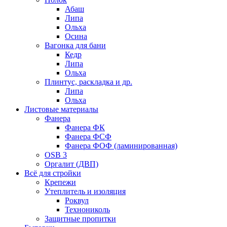
Абаш
Липа
Ольха
Осина
Вагонка для бани
Кедр
Липа
Ольха
Плинтус, раскладка и др.
Липа
Ольха
Листовые материалы
Фанера
Фанера ФК
Фанера ФСФ
Фанера ФОФ (ламинированная)
OSB 3
Оргалит (ДВП)
Всё для стройки
Крепежи
Утеплитель и изоляция
Роквул
Технониколь
Защитные пропитки