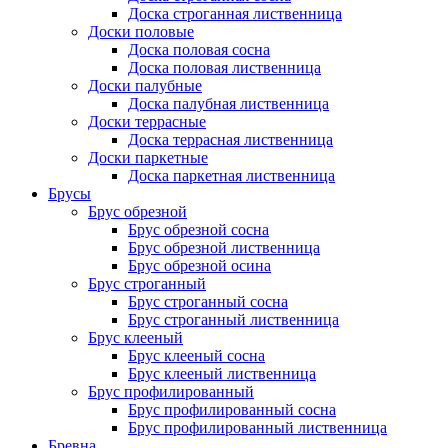
Доска строганная лиственница
Доски половые
Доска половая сосна
Доска половая лиственница
Доски палубные
Доска палубная лиственница
Доски террасные
Доска террасная лиственница
Доски паркетные
Доска паркетная лиственница
Брусы
Брус обрезной
Брус обрезной сосна
Брус обрезной лиственница
Брус обрезной осина
Брус строганный
Брус строганный сосна
Брус строганный лиственница
Брус клееный
Брус клееный сосна
Брус клееный лиственница
Брус профилированный
Брус профилированный сосна
Брус профилированный лиственница
Бревна