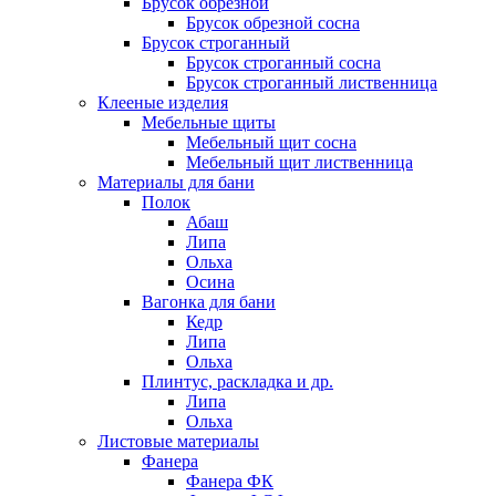
Брусок обрезной
Брусок обрезной сосна
Брусок строганный
Брусок строганный сосна
Брусок строганный лиственница
Клееные изделия
Мебельные щиты
Мебельный щит сосна
Мебельный щит лиственница
Материалы для бани
Полок
Абаш
Липа
Ольха
Осина
Вагонка для бани
Кедр
Липа
Ольха
Плинтус, раскладка и др.
Липа
Ольха
Листовые материалы
Фанера
Фанера ФК