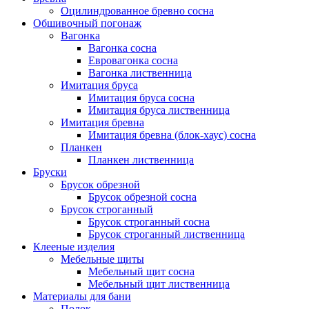
Оцилиндрованное бревно сосна
Обшивочный погонаж
Вагонка
Вагонка сосна
Евровагонка сосна
Вагонка лиственница
Имитация бруса
Имитация бруса сосна
Имитация бруса лиственница
Имитация бревна
Имитация бревна (блок-хаус) сосна
Планкен
Планкен лиственница
Бруски
Брусок обрезной
Брусок обрезной сосна
Брусок строганный
Брусок строганный сосна
Брусок строганный лиственница
Клееные изделия
Мебельные щиты
Мебельный щит сосна
Мебельный щит лиственница
Материалы для бани
Полок