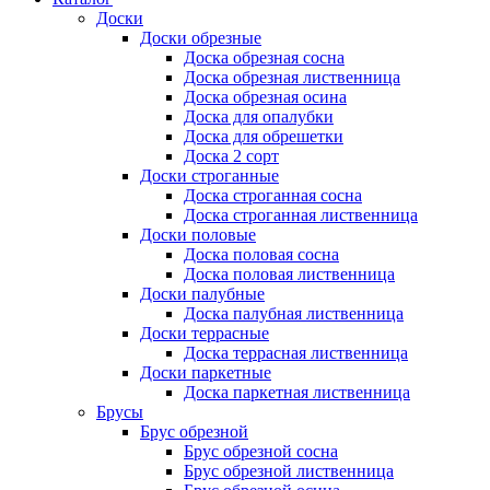
Доски
Доски обрезные
Доска обрезная сосна
Доска обрезная лиственница
Доска обрезная осина
Доска для опалубки
Доска для обрешетки
Доска 2 сорт
Доски строганные
Доска строганная сосна
Доска строганная лиственница
Доски половые
Доска половая сосна
Доска половая лиственница
Доски палубные
Доска палубная лиственница
Доски террасные
Доска террасная лиственница
Доски паркетные
Доска паркетная лиственница
Брусы
Брус обрезной
Брус обрезной сосна
Брус обрезной лиственница