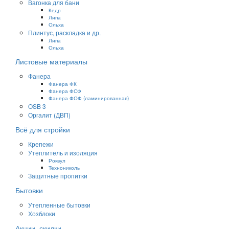
Вагонка для бани
Кедр
Липа
Ольха
Плинтус, раскладка и др.
Липа
Ольха
Листовые материалы
Фанера
Фанера ФК
Фанера ФСФ
Фанера ФОФ (ламинированная)
OSB 3
Оргалит (ДВП)
Всё для стройки
Крепежи
Утеплитель и изоляция
Роквул
Технониколь
Защитные пропитки
Бытовки
Утепленные бытовки
Хозблоки
Акции, скидки