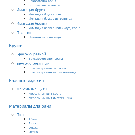
Евровагонка сосна
Вагонка лиственница
Имитация бруса
Имитация бруса сосна
Имитация бруса лиственница
Имитация бревна
Имитация бревна (блок-хаус) сосна
Планкен
Планкен лиственница
Бруски
Брусок обрезной
Брусок обрезной сосна
Брусок строганный
Брусок строганный сосна
Брусок строганный лиственница
Клееные изделия
Мебельные щиты
Мебельный щит сосна
Мебельный щит лиственница
Материалы для бани
Полок
Абаш
Липа
Ольха
Осина