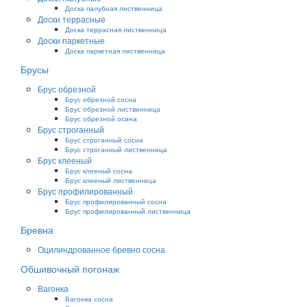
Доска палубная лиственница
Доски террасные
Доска террасная лиственница
Доски паркетные
Доска паркетная лиственница
Брусы
Брус обрезной
Брус обрезной сосна
Брус обрезной лиственница
Брус обрезной осина
Брус строганный
Брус строганный сосна
Брус строганный лиственница
Брус клееный
Брус клееный сосна
Брус клееный лиственница
Брус профилированный
Брус профилированный сосна
Брус профилированный лиственница
Бревна
Оцилиндрованное бревно сосна
Обшивочный погонаж
Вагонка
Вагонка сосна